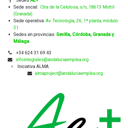
Sedes
AE+
Sede social:
Ctra de la Celulosa, s/n, 18613 Motril
(Granada).
Sede operativa:
Av. Tecnología, 26, 1ª planta, módulo
31.
Sedes en provincias:
Sevilla, Córdoba, Granada y
Málaga
+34 624 31 69 43​
infointegrales@andaluciaemplea.org
​ Iniciativa ALMA:
​
almaproject@andaluciaemplea.org