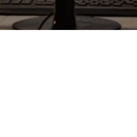
Política de privacidad
Aviso legal
Política de cookies
Dirección
Sevilla
Edificio Vilamar 1, primera planta. Mod 31. 41015 Sevilla.
Córdoba